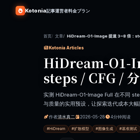
Kotonia
記事
運営者
料金プラン
首页
文章
HiDream-O1-Image 提速 3~8 倍：step
Kotonia Articles
HiDream-O1-
steps / CFG
实测 HiDream-O1-Image Full 
与质量的实用预设，让探索迭代成本大幅
作者
清水真二
2026-05-28
4分钟阅读
#
HiDream
#
扩散模型
#
图像生成
#
基准测试