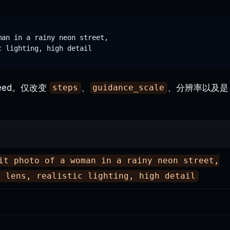
an in a rainy neon street,

seed。仅改变
、
、分辨率以及是
steps
guidance_scale
it photo of a woman in a rainy neon street,
m lens, realistic lighting, high detail