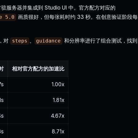
到本地常驻服务器并集成到 Studio UI 中。官方配方对应的
画质很好，但每张耗时约 33 秒。在创意验证阶段每
e 5.0
下，对
、
和分辨率进行了组合测试，找到
steps
guidance
时
相对官方配方的加速比
7s
1.00x
1s
1.81x
4s
4.67x
3s
8.71x