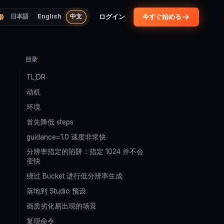
ログイン
今すぐ始める
日本語
English
中文
目录
TL;DR
动机
环境
首先降低 steps
guidance=1.0 速度非常快
分辨率指定的陷阱：指定 1024 并不会
变快
绕过 Bucket 进行低分辨率生成
落地到 Studio 预设
画质劣化易出现的场景
复现命令