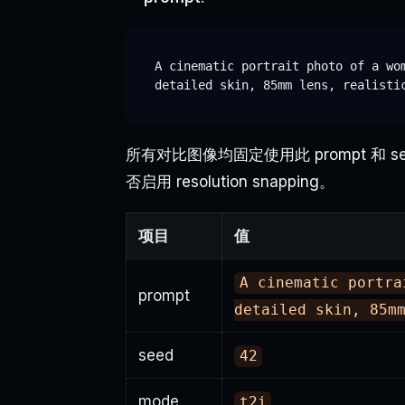
A cinematic portrait photo of a wom
所有对比图像均固定使用此 prompt 和 
否启用 resolution snapping。
项目
值
A cinematic portra
prompt
detailed skin, 85m
seed
42
mode
t2i