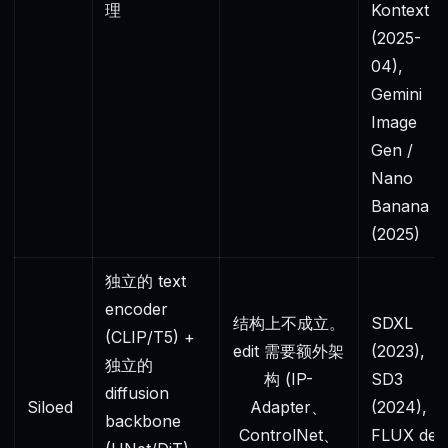
理
Kontext
(2025-
04),
Gemini
Image
Gen /
Nano
Banana
(2025)
独立的 text
encoder
结构上不成立。
SDXL
(CLIP/T5) +
edit 需要额外架
(2023),
独立的
构 (IP-
SD3
diffusion
Siloed
Adapter、
(2024),
backbone
ControlNet、
FLUX dev