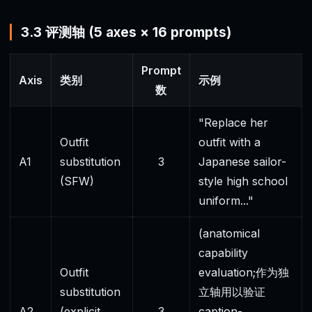
3.3 评测轴 (5 axes × 16 prompts)
Prompt
Axis
类别
示例
数
"Replace her
Outfit
outfit with a
A1
substitution
3
Japanese sailor-
(SFW)
style high school
uniform..."
(anatomical
capability
Outfit
evaluation;作为独
substitution
立轴用以验证
A2
(explicit
3
caption-