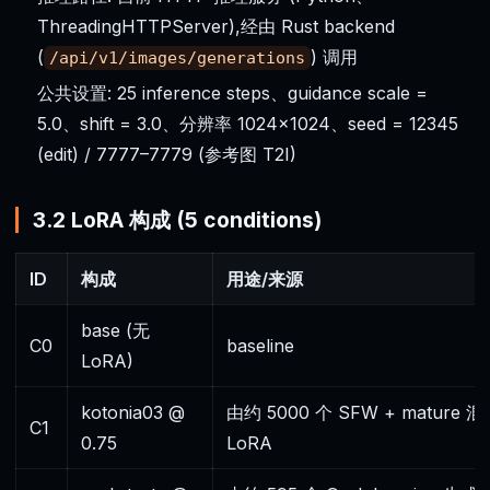
ThreadingHTTPServer),经由 Rust backend
(
) 调用
/api/v1/images/generations
公共设置: 25 inference steps、guidance scale =
5.0、shift = 3.0、分辨率 1024×1024、seed = 12345
(edit) / 7777–7779 (参考图 T2I)
3.2 LoRA 构成 (5 conditions)
ID
构成
用途/来源
base (无
C0
baseline
LoRA)
kotonia03 @
由约 5000 个 SFW + mature 
C1
0.75
LoRA