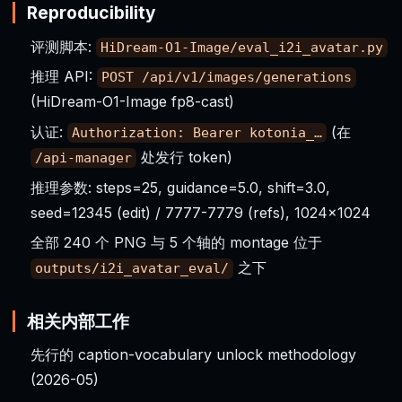
Reproducibility
评测脚本:
HiDream-O1-Image/eval_i2i_avatar.py
推理 API:
POST /api/v1/images/generations
(HiDream-O1-Image fp8-cast)
认证:
(在
Authorization: Bearer kotonia_…
处发行 token)
/api-manager
推理参数: steps=25, guidance=5.0, shift=3.0,
seed=12345 (edit) / 7777-7779 (refs), 1024×1024
全部 240 个 PNG 与 5 个轴的 montage 位于
之下
outputs/i2i_avatar_eval/
相关内部工作
先行的 caption-vocabulary unlock methodology
(2026-05)