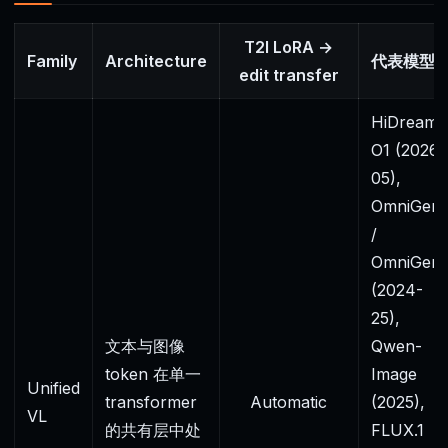
T2I LoRA →
Family
Architecture
代表模型
edit transfer
HiDream-
O1 (2026-
05),
OmniGen
/
OmniGen
(2024-
25),
文本与图像
Qwen-
token 在单一
Image
Unified
transformer
Automatic
(2025),
VL
的共有层中处
FLUX.1