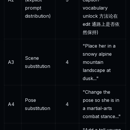
prompt
vocabulary
distribution)
unlock 方法论在
edit 通路上是否依
然保持)
"Place her in a
snowy alpine
Scene
A3
4
mountain
substitution
landscape at
dusk..."
"Change the
Pose
pose so she is in
A4
4
substitution
a martial-arts
combat stance..."
"Add a tall young