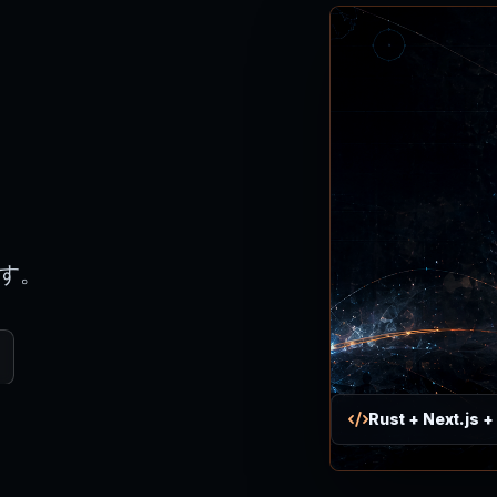
ます。
Rust + Next.js +