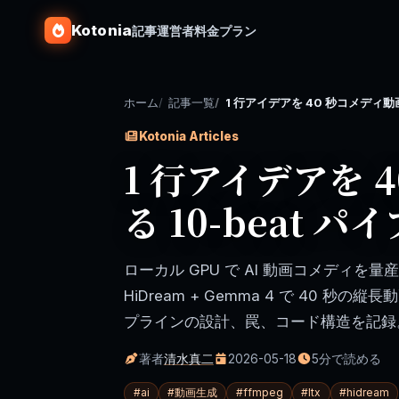
Kotonia
記事
運営者
料金プラン
ホーム
記事一覧
1 行アイデアを 40 秒コメディ動画
Kotonia Articles
1 行アイデアを 
る 10-beat 
ローカル GPU で AI 動画コメディを量
HiDream + Gemma 4 で 40 秒の縦長
プラインの設計、罠、コード構造を記録
著者
清水真二
2026-05-18
5分で読める
#
ai
#
動画生成
#
ffmpeg
#
ltx
#
hidream