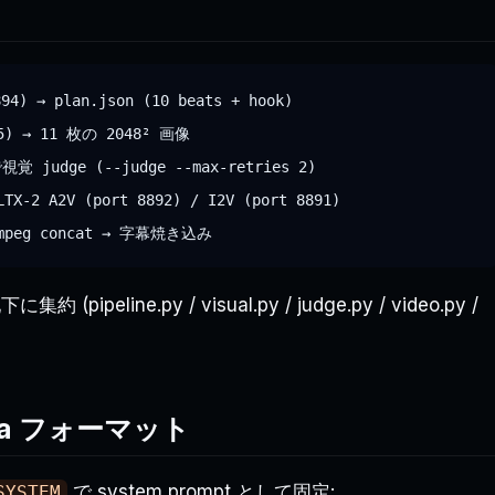
94) → plan.json (10 beats + hook)

95) → 11 枚の 2048² 画像

で視覚 judge (--judge --max-retries 2)

LTX-2 A2V (port 8892) / I2V (port 8891)

に集約 (pipeline.py / visual.py / judge.py / video.py /
emma フォーマット
で system prompt として固定:
SYSTEM