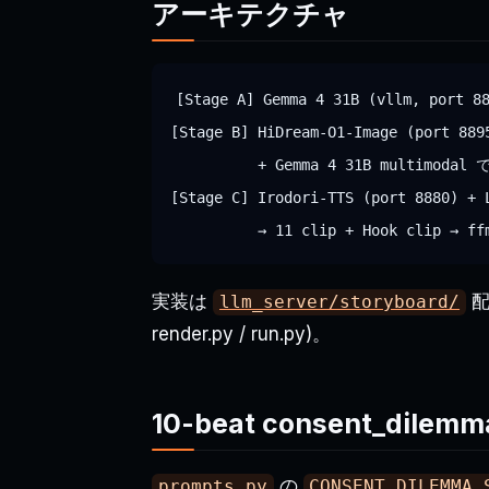
アーキテクチャ
[Stage A] Gemma 4 31B (vllm, port 88
[Stage B] HiDream-O1-Image (port 88
          + Gemma 4 31B multimodal 
[Stage C] Irodori-TTS (port 8880) + 
実装は
配下
llm_server/storyboard/
render.py / run.py)。
10-beat consent_dil
の
prompts.py
CONSENT_DILEMMA_