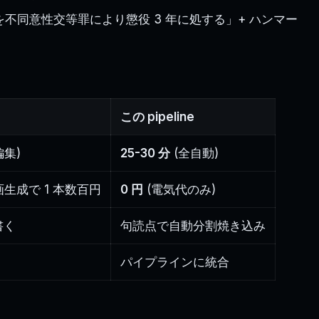
人を不同意性交等罪により懲役 3 年に処する」+ ハンマー
この pipeline
編集)
25-30 分
(全自動)
 動画生成で 1 本数百円
0 円
(電気代のみ)
書く
句読点で自動分割焼き込み
パイプラインに統合