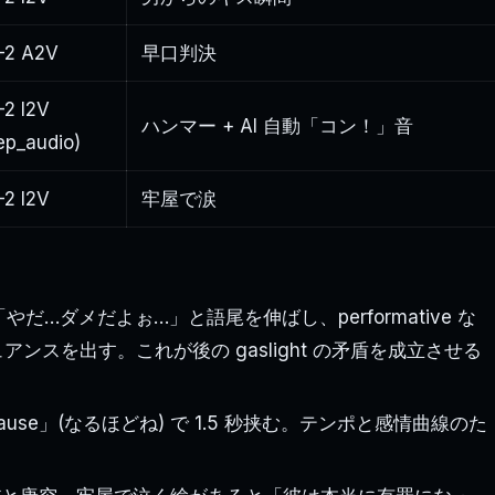
-2 A2V
早口判決
-2 I2V
ハンマー + AI 自動「コン！」音
ep_audio)
-2 I2V
牢屋で涙
 「やだ…ダメだよぉ…」と語尾を伸ばし、performative な
o」 のニュアンスを出す。これが後の gaslight の矛盾を成立させる
pause」(なるほどね) で 1.5 秒挟む。テンポと感情曲線のた