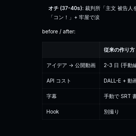
オチ (37-40s)
: 裁判所「主文 被告
「コン！」+ 牢屋で涙
before / after:
従来の作り方
アイデア → 公開動画
2-3 日 (手動
API コスト
DALL-E +
字幕
手動で SRT 
Hook
別撮り