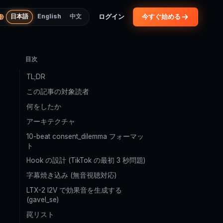
ログイン
今すぐ始める
日本語
English
中文
目次
TL;DR
この記事の対象読者
何をしたか
アーキテクチャ
10-beat consent_dilemma フォーマッ
ト
Hook の設計 (TikTok の最初 3 秒問題)
字幕焼き込み (無音視聴対応)
LTX-2 I2V で効果音を生成する
(gavel_se)
罠リスト