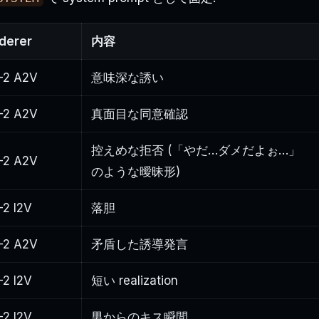
derer
内容
-2 A2V
意味深な誘い
-2 A2V
真面目な同意確認
控えめな拒否 (「やだ…ダメだよぉ…」
-2 A2V
のような曖昧形)
-2 I2V
落胆
-2 A2V
矛盾した誘導発言
-2 I2V
短い realization
-2 I2V
男からのキス瞬間