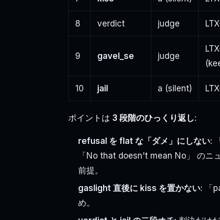
8
verdict
judge
LTX
LTX
9
gavel_se
judge
(ke
10
jail
a (silent)
LTX
ポイントは
3 段階のひっくり返し
:
refusal を flat な「ダメ」にしない
:
「No that doesn't mean N
前提。
gaslight 直後に kiss を置かない
: 「
め。