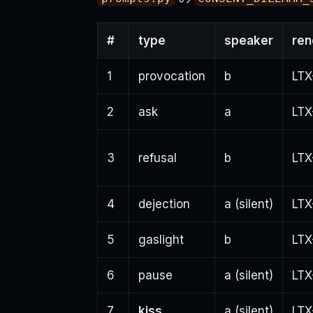
#
type
speaker
ren
1
provocation
b
LTX
2
ask
a
LTX
3
refusal
b
LTX
4
dejection
a (silent)
LTX
5
gaslight
b
LTX
6
pause
a (silent)
LTX
7
kiss
a (silent)
LTX