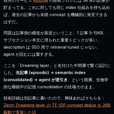
自分のサービス
Kotonia
の技術ブログには 58 本の記事が
貯まってる。これに対しても同じ index 仕組みを持ち込め
ば、過去の記事から未踏 concept を機械的に発見できる
はずだ。
問題は記事側の構造が真逆ということ。1 記事 5-15KB、
サブセクション本文に埋もれた重要トピックが多い、
description は SEO 用で retrieval-tuned じゃない、
agent が読むには重すぎる。
ここを「Dreaming layer」と名付けた中間層で繋ぐ設計に
した。
生記事 (episodic) → semantic index
(consolidated) → agent が逆引き
、という階層。生物学
的な睡眠中の記憶 consolidation の比喩そのまま。
技術詳細は別記事に書いたので、興味あればそちらを：
Zenn: Dreaming layer の TF-IDF concept dedup を 26B
駆動で実装した話