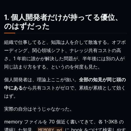
1. 個人開発者だけが持ってる優位、
のはずだった
組織で仕事してると、知識は人を介して散逸する。オフボ
ーディング、関心領域シフト、ナレッジ共有コストの高
さ。1 年前に誰かが解決した問題が、半年後には別の人が
同じ詰まり方をする、というのを何度も見た。
個人開発者は、理論上ここが強い。
全部の知見が同じ頭の
中にある
から共有コストがゼロで、累積が累積として効く
はず。
実際の自分はそうじゃなかった。
memory ファイルを 70 個近く書いてきて、各 1-3KB の
濃縮した知見。
に hook をつけて検索しやす
MEMORY.md