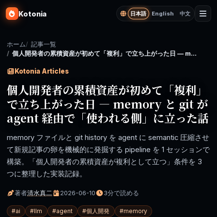
Kotonia
日本語
English
中文
ホーム
記事一覧
個人開発者の累積資産が初めて「複利」で立ち上がった日 — memory と git が agent 経由で「使われる側」に立った話
Kotonia Articles
個人開発者の累積資産が初めて「複利」
で立ち上がった日 — memory と git が
agent 経由で「使われる側」に立った話
memory ファイルと git history を agent に semantic 圧縮させ
て新規記事の卵を機械的に発掘する pipeline を 1 セッションで
構築。「個人開発者の累積資産が複利として立つ」条件を 3
つに整理した実装記録。
著者
清水真二
2026-06-10
3分で読める
#
ai
#
llm
#
agent
#
個人開発
#
memory