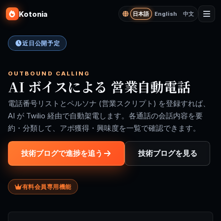
Kotonia
日本語
English
中文
近日公開予定
OUTBOUND CALLING
AI ボイスによる 営業自動電話
電話番号リストとペルソナ (営業スクリプト) を登録すれば、
AI が Twilio 経由で自動架電します。各通話の会話内容を要
約・分類して、アポ獲得・興味度を一覧で確認できます。
技術ブログで進捗を追う
技術ブログを見る
有料会員専用機能