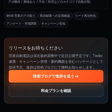
アポ獲得 / 興味あり / 不在 / 拒否などのカテゴリで自動分類。
BtoB 営業のアポ取り
既存顧客への定期確認
リード再活性化
アンケート・市場調査
キャンペーン告知
リリースをお待ちください
営業自動電話は現在最終調整中で近日公開予定です。Twilio
連携・キャンペーン管理・要約機能を含むパッケージとして
提供予定。進捗は技術ブログにて随時お知らせします。
技術ブログで進捗を追う
料金プランを確認