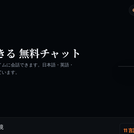
きる 無料チャット
こん
日本語 
イムに会話できます。日本語・英語・
ています。
SP
境
11 