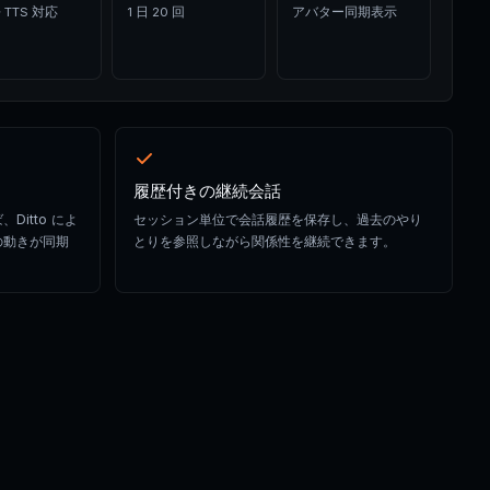
 TTS 対応
1 日 20 回
アバター同期表示
履歴付きの継続会話
itto によ
セッション単位で会話履歴を保存し、過去のやり
の動きが同期
とりを参照しながら関係性を継続できます。