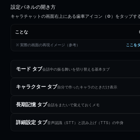
設定パネルの開き方
キャラチャットの画面右上にある歯車アイコン（⚙）をタップす
ことな
※ 実際の画面の再現イメージ（参考）
ここを
モード タブ
会話中の振る舞いを切り替える基本タブ
キャラクター タブ
自分で作ったキャラのときだけ表示
長期記憶 タブ
会話をまたいで覚えておくメモ
詳細設定 タブ
音声認識（STT）と読み上げ（TTS）の中身