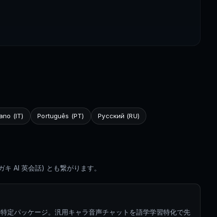
iano (IT)
Português (PT)
Русский (RU)
キ AI 英会話) とも繋がります。
る特定パッケージ。汎用キャラ音声チャットを語学学習特化で先