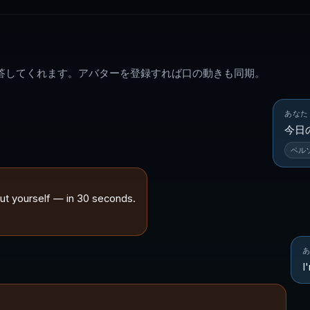
返答してくれます。アバターを登録すれば口の動きも同期。
あなた
今日
ペルソ
bout yourself — in 30 seconds.
I