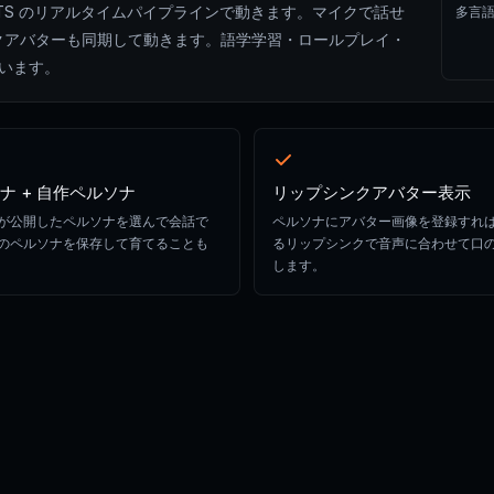
LLM + TTS のリアルタイムパイプラインで動きます。マイクで話せ
多言語
ンクアバターも同期して動きます。語学学習・ロールプレイ・
います。
ナ + 自作ペルソナ
リップシンクアバター表示
が公開したペルソナを選んで会話で
ペルソナにアバター画像を登録すれば、D
のペルソナを保存して育てることも
るリップシンクで音声に合わせて口
します。