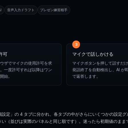
I
音声入力ドラフト
プレゼン練習相手
3
許可
マイクで話しかける
ウザでマイクの使用許可を求
マイクボタンを押して話すだけ。
。一度許可すれば以降はワン
発話終了を自動検出し、AI が
開始。
で返答します。
設定」の 4 タブに分かれ、各タブの中がさらにいくつかの設定
さい（並びは実際のパネルと同じ順です）。迷ったら初期値のまま