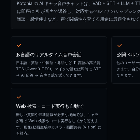
Kotonia の AI キャラ音声チャットは、VAD + STT + 
ば即座に AI が音声で返答し、対応するペルソナのリップシ
雑談・感情伴走など、声で関係性を育てる用途に最適化されて
多言語のリアルタイム音声会話
公開ペルソ
日本語・英語・中国語・粤語など 11 言語の高品質
他のユーザー
TTS (Qwen3-TTS)。マイクで話せば即時に STT
きます。自分
→ AI 応答 → 音声合成で返ってきます。
できます。
Web 検索・コード実行も自動で
難しい質問や最新情報が必要な場面では、キャラ
が裏で Web 検索やコード実行をしてから答えま
す。画像/動画生成やカメラ・画面共有 (Vision) に
も対応。