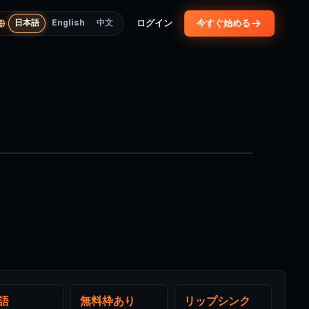
ログイン
今すぐ始める
日本語
English
中文
にちは、今日はどうしましたか？
/ QWEN3-TTS · DITTO リップシンク
EAKING
言語
無料枠あり
リップシンク