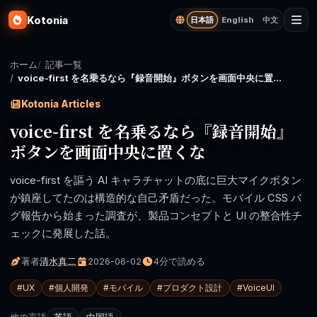
Kotonia
日本語
English
中文
ホーム
記事一覧
voice-first を名乗るなら『録音開始』ボタンを画面中央に置くな
Kotonia Articles
voice-first を名乗るなら『録音開始』
ボタンを画面中央に置くな
voice-first を謳う AI キャラチャットの底に巨大マイクボタン
が鎮座してたのは構造的な自己矛盾だった。モバイル CSS バ
グ報告から始まった調査が、製品コンセプトと UI の整合性チ
ェックに発展した話。
著者
清水真二
2026-06-02
4分で読める
#
UX
#
個人開発
#
モバイル
#
プロダクト設計
#
VoiceUI