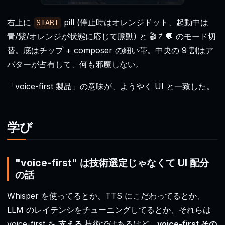
右上に
pill (停止時はオレンジドット、起動中は
START
青/紫/オレンジが状態に応じて脈動) と 🎬 ⇄ 💬 のモード切
替。底はチップ + composer の細い帯。中央の 9 割はア
バターが占有して、何も邪魔しない。
「voice-first 製品」の意味が、ようやく UI と一致した。
学び
"voice-first" は技術選定じゃなくて UI 配分
の話
Whisper を使ってるとか、TTS にこだわってるとか、
LLM のレイテンシをチューニングしてるとか、それらは
voice-first を
支える
技術ではあるけど、
voice-first その