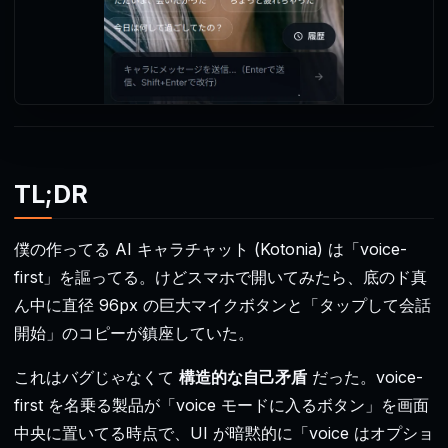
TL;DR
僕の作ってる AI キャラチャット (Kotonia) は「voice-
first」を謳ってる。けどスマホで開いてみたら、底のド真
ん中に直径 96px の巨大マイクボタンと「タップして会話
開始」のコピーが鎮座していた。
これはバグじゃなくて
構造的な自己矛盾
だった。voice-
first を名乗る製品が「voice モードに入るボタン」を画面
中央に置いてる時点で、UI が暗黙的に「voice はオプショ