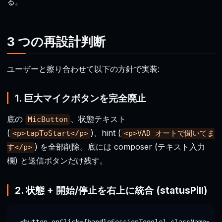
る。
3 つの再設計判断
ユーザーと擦り合わせて以下の方針で実装:
1. 巨大マイクボタンを完全廃止
底の
、状態テキスト
MicButton
(
)、hint (
<p>tapToStart</p>
<p>VAD オートで聞いてま
) を全部削除。底には composer (テキスト入力
す</p>
欄) と送信ボタンだけ残す。
2. 状態 + 開始/停止を右上に統合 (statusPill)
<button onClick={handleSessionToggle} className=
"vo