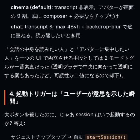
cinema (default)
: transcript 非表示。アバターが画面
の 9 割。底に composer + 必要ならチップだけ
chat
: transcript を max 48vh + backdrop-blur で底
に重ねる。読み返したいとき用
「会話の中身を読みたい人」と「アバターに集中したい
人」を一つの UI で両立させる手段としては 2 モードトグ
ルが一番素直だった (透明グラデで中央に向かって透明に
する案もあったけど、可読性が二値になるので却下)。
4. 起動トリガーは「ユーザーが意思を示した瞬
間」
大ボタンを殺したのに、じゃあ session はいつ起動するの
か? 答え:
サジェストチップタップ → 自動
startSession()