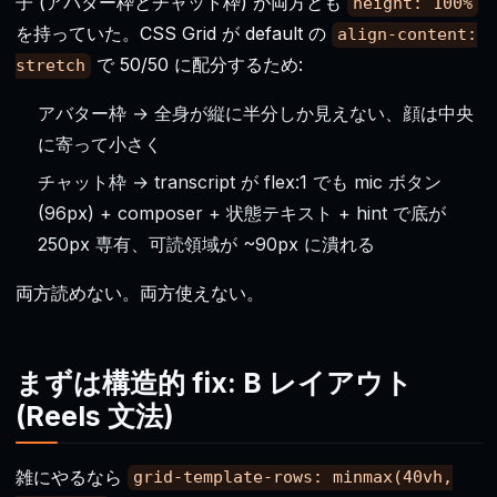
子 (アバター枠とチャット枠) が両方とも
height: 100%
を持っていた。CSS Grid が default の
align-content:
で 50/50 に配分するため:
stretch
アバター枠 → 全身が縦に半分しか見えない、顔は中央
に寄って小さく
チャット枠 → transcript が flex:1 でも mic ボタン
(96px) + composer + 状態テキスト + hint で底が
250px 専有、可読領域が ~90px に潰れる
両方読めない。両方使えない。
まずは構造的 fix: B レイアウト
(Reels 文法)
雑にやるなら
grid-template-rows: minmax(40vh,