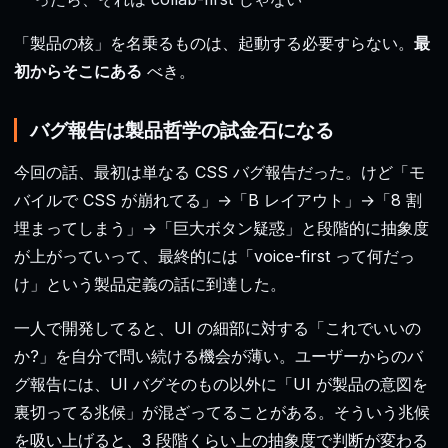
「製品の核」を名乗るものは、起動する必要すらない。
最
初からそこにある
べき。
バグ報告は製品哲学の試金石になる
今回の話、最初は単なる CSS バグ報告だった。けど「モ
バイルで CSS が崩れてる」→「B レイアウト」→「8 割
埋まってしまう」→「巨大ボタン疑惑」と段階的に抽象度
が上がっていって、最終的には「voice-first って何だっ
け」という製品定義の話に到達した。
一人で開発してると、UI の細部に対する「これでいいの
か?」を自分で問い続ける機会が薄い。ユーザーからのバ
グ報告には、UI バグそのもの以外に「UI が製品の意図を
裏切ってる兆候」が混ざってることがある。そういう兆候
を吸い上げると、3 段階くらい上の抽象度で判断が変わる