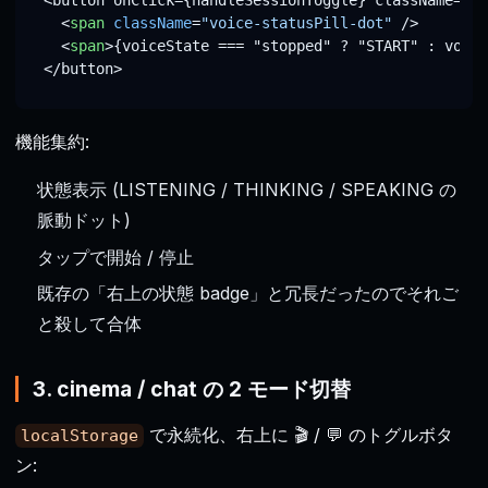
<
span
className
=
"voice-statusPill-dot"
 />
<
span
>
{voiceState === "stopped" ? "START" : voice
機能集約:
状態表示 (LISTENING / THINKING / SPEAKING の
脈動ドット)
タップで開始 / 停止
既存の「右上の状態 badge」と冗長だったのでそれご
と殺して合体
3. cinema / chat の 2 モード切替
で永続化、右上に 🎬 / 💬 のトグルボタ
localStorage
ン: